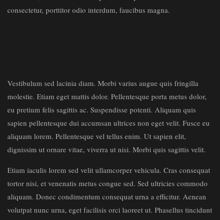
consectetur, porttitor odio interdum, faucibus magna.
“Phasellus tortor nunc, porttitor viverra
lobortis ac, tincidunt nec ligula. “
Vestibulum sed lacinia diam. Morbi varius augue quis fringilla
molestie. Etiam eget mattis dolor. Pellentesque porta metus dolor,
eu pretium felis sagittis ac. Suspendisse potenti. Aliquam quis
sapien pellentesque dui accumsan ultrices non eget velit. Fusce eu
aliquam lorem. Pellentesque vel tellus enim. Ut sapien elit,
dignissim ut ornare vitae, viverra ut nisi. Morbi quis sagittis velit.
Etiam iaculis lorem sed velit ullamcorper vehicula. Cras consequat
tortor nisi, et venenatis metus congue sed. Sed ultricies commodo
aliquam. Donec condimentum consequat urna a efficitur. Aenean
volutpat nunc urna, eget facilisis orci laoreet ut. Phasellus tincidunt