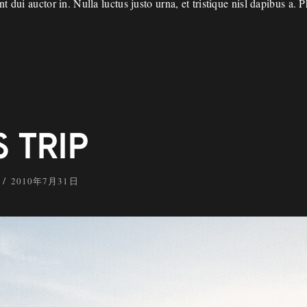
 dui auctor in. Nulla luctus justo urna, et tristique nisl dapibus a. P
 TRIP
y
2010年7月31日