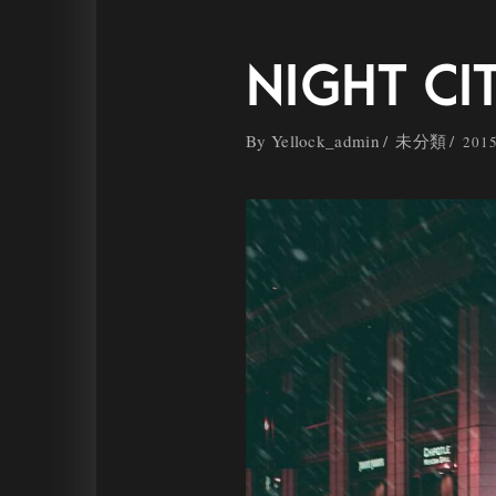
NIGHT CI
By
Yellock_admin
未分類
201