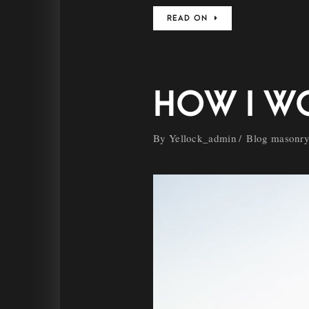
READ ON
HOW I W
By
Yellock_admin
Blog masonr