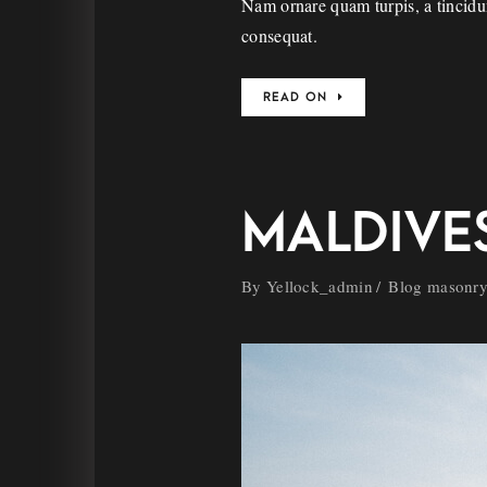
Nam ornare quam turpis, a tincidunt
consequat.
READ ON
MALDIVES
By
Yellock_admin
Blog masonr